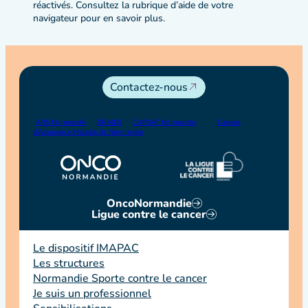
réactivés. Consultez la rubrique d’aide de votre
navigateur pour en savoir plus.
Contactez-nous
IMAPAC est un dispositif proposé par OncoNormandie & les comités
départementaux de la Ligue contre le cancer en Normandie et financé par
l’
ARS Normandie
, la
DRAJES
, la
CARSAT Normandie
et les
Caisses
d’Assurance Maladie de Normandie
.
OncoNormandie
Ligue contre le cancer
Le dispositif IMAPAC
Les structures
Normandie Sporte contre le cancer
Je suis un professionnel