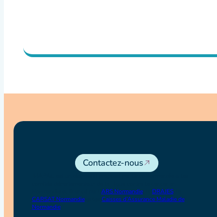
Contactez-nous
IMAPAC est un dispositif proposé par OncoNormandie & les
comités départementaux de la Ligue contre le cancer en
Normandie et financé par l’
ARS Normandie
, la
DRAJES
, la
CARSAT Normandie
et les
Caisses d’Assurance Maladie de
Normandie
.