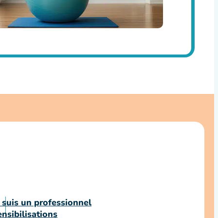
 suis un professionnel
nsibilisations