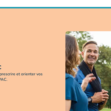
C
rescrire et orienter vos
APAC.